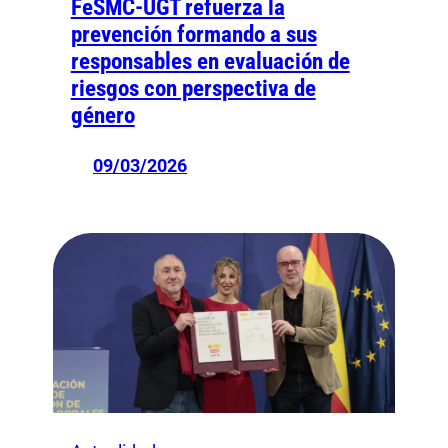
FeSMC-UGT refuerza la
prevención formando a sus
responsables en evaluación de
riesgos con perspectiva de
género
09/03/2026