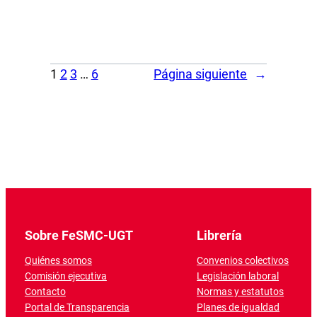
1
2
3
…
6
Página siguiente
→
Sobre FeSMC-UGT
Librería
Quiénes somos
Convenios colectivos
Comisión ejecutiva
Legislación laboral
Contacto
Normas y estatutos
Portal de Transparencia
Planes de igualdad