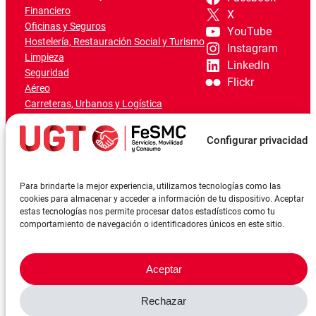
Financiero
X
Oficinas y Seguros
YouTube
Hostelería, Restauración Social y Turismo
Instagram
Limpieza
LinkedIn
Seguridad
Flickr
Aéreo
Carreteras, Urbanos y Logística
Ferroviario
Marítimo-Portuario
Configurar privacidad
Para brindarte la mejor experiencia, utilizamos tecnologías como las
cookies para almacenar y acceder a información de tu dispositivo. Aceptar
estas tecnologías nos permite procesar datos estadísticos como tu
comportamiento de navegación o identificadores únicos en este sitio.
Aceptar
Rechazar
©FeSMCUGT 2024
Canal denuncia
Aviso Legal
Política de privacidad