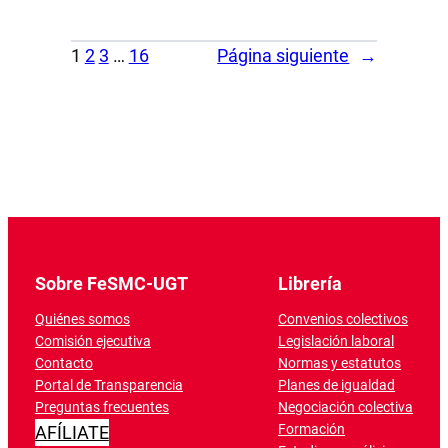
1
2
3
…
16
Página siguiente
→
Sobre FeSMC-UGT
Librería
Quiénes somos
Convenios colectivos
Comisión ejecutiva
Legislación laboral
Contacto
Normas y estatutos
Portal de Transparencia
Planes de igualdad
Preguntas frecuentes
Negociación colectiva
Formación
AFÍLIATE