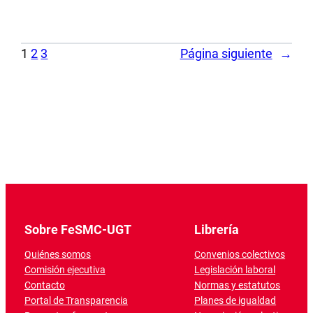
1
2
3
Página siguiente
→
Sobre FeSMC-UGT
Librería
Quiénes somos
Convenios colectivos
Comisión ejecutiva
Legislación laboral
Contacto
Normas y estatutos
Portal de Transparencia
Planes de igualdad