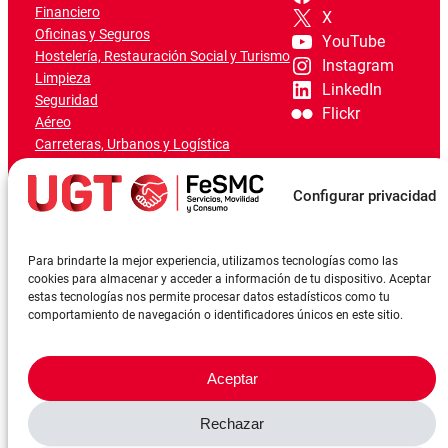
Financiero
X
Oficinas y Seguros
YouTube
Hostelería, Restauración Social y Turismo
Instagram
Limpieza
LinkedIn
Seguridad
Flickr
Aéreo
Carreteras, Urbanos y Logística
Ferroviario
Marítimo-Portuario
Configurar privacidad
Para brindarte la mejor experiencia, utilizamos tecnologías como las
cookies para almacenar y acceder a información de tu dispositivo. Aceptar
estas tecnologías nos permite procesar datos estadísticos como tu
comportamiento de navegación o identificadores únicos en este sitio.
Aceptar
Rechazar
©FeSMCUGT 2024
Canal denuncia
Aviso Legal
Política de privacidad