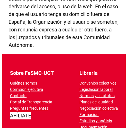
derivarse del acceso, o uso de la web. En el caso
de que el usuario tenga su domicilio fuera de
España, la Organización y el usuario se someten,
con renuncia expresa a cualquier otro fuero, a
los juzgados y tribunales de esta Comunidad
Autónoma.
Sobre FeSMC-UGT
Librería
Quiénes somos
Convenios colectivos
Comisión ejecutiva
Legislación laboral
Contacto
Normas y estatutos
Portal de Transparencia
Planes de igualdad
Preguntas frecuentes
Negociación colectiva
Formación
AFÍLIATE
Estudios y análisis
Documentación