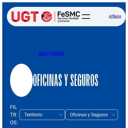
Afíliate
SECTORES
OFICINAS Y SEGUROS
FIL
TR
OS: