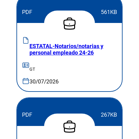
PDF
561KB
ESTATAL-Notarios/notarias y
personal empleado 24-26
GT
30/07/2026
PDF
267KB