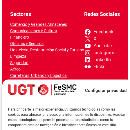
Sectores
Redes Sociales
Comercio y Grandes Almacenes
Comunicaciones y Cultura
Facebook
Financiero
X
Oficinas y Seguros
YouTube
Hostelería, Restauración Social y Turismo
Instagram
Limpieza
LinkedIn
Seguridad
Flickr
Aéreo
Carreteras, Urbanos y Logística
Ferroviario
Marítimo-Portuario
Configurar privacidad
Para brindarte la mejor experiencia, utilizamos tecnologías como las
cookies para almacenar y acceder a información de tu dispositivo. Aceptar
estas tecnologías nos permite procesar datos estadísticos como tu
comportamiento de navegación o identificadores únicos en este sitio.