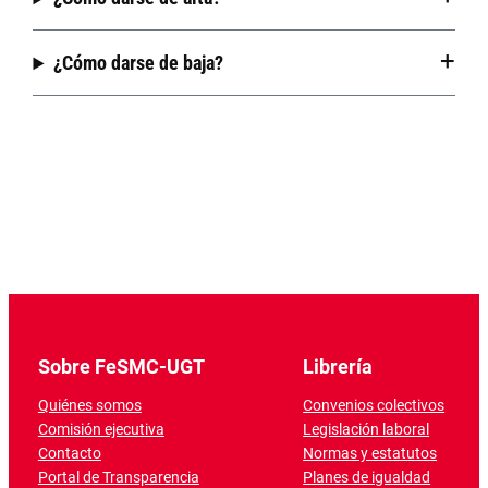
¿Cómo darse de baja?
Sobre FeSMC-UGT
Librería
Quiénes somos
Convenios colectivos
Comisión ejecutiva
Legislación laboral
Contacto
Normas y estatutos
Portal de Transparencia
Planes de igualdad