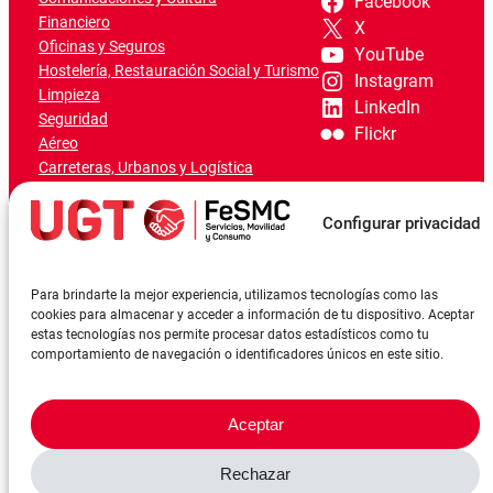
Facebook
Financiero
X
Oficinas y Seguros
YouTube
Hostelería, Restauración Social y Turismo
Instagram
Limpieza
LinkedIn
Seguridad
Flickr
Aéreo
Carreteras, Urbanos y Logística
Ferroviario
Marítimo-Portuario
Configurar privacidad
Para brindarte la mejor experiencia, utilizamos tecnologías como las
cookies para almacenar y acceder a información de tu dispositivo. Aceptar
estas tecnologías nos permite procesar datos estadísticos como tu
comportamiento de navegación o identificadores únicos en este sitio.
Aceptar
Rechazar
©FeSMCUGT 2024
Canal denuncia
Aviso Legal
Política de privacidad