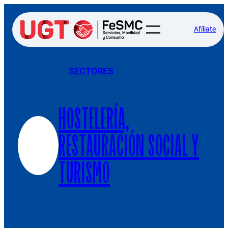
Afíliate
SECTORES
HOSTELERÍA,
RESTAURACIÓN SOCIAL Y
TURISMO