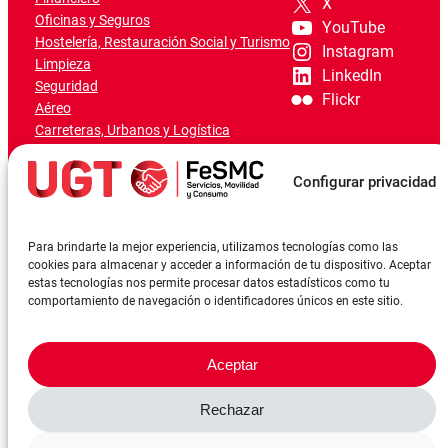
X
Oficinas y Seguros
YouTube
Hostelería, Restauración Social y Turismo
Instagram
Limpieza
LinkedIn
Seguridad
Flickr
Aéreo
Carreteras, Urbanos y Logística
Ferroviario
Marítimo-Portuario
Configurar privacidad
Para brindarte la mejor experiencia, utilizamos tecnologías como las
cookies para almacenar y acceder a información de tu dispositivo. Aceptar
estas tecnologías nos permite procesar datos estadísticos como tu
comportamiento de navegación o identificadores únicos en este sitio.
Aceptar
Rechazar
©FeSMCUGT 2024
Canal denuncia
Aviso Legal
Política de privacidad