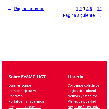
←
Página anterior
1
2
3
4
5
…
18
Página siguiente
→
Sobre FeSMC-UGT
Librería
Quiénes somos
Convenios colectivos
Comisión ejecutiva
Legislación laboral
Contacto
Normas y estatutos
Portal de Transparencia
Planes de igualdad
Preguntas frecuentes
Negociación colectiva