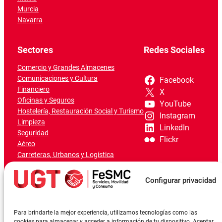
Murcia
Navarra
Sectores
Redes Sociales
Comercio y Grandes Almacenes
Comunicaciones y Cultura
Facebook
Financiero
X
Oficinas y Seguros
YouTube
Hostelería, Restauración Social y Turismo
Instagram
Limpieza
LinkedIn
Seguridad
Flickr
Aéreo
Carreteras, Urbanos y Logística
Ferroviario
Marítimo-Portuario
Configurar privacidad
Para brindarte la mejor experiencia, utilizamos tecnologías como las
cookies para almacenar y acceder a información de tu dispositivo. Aceptar