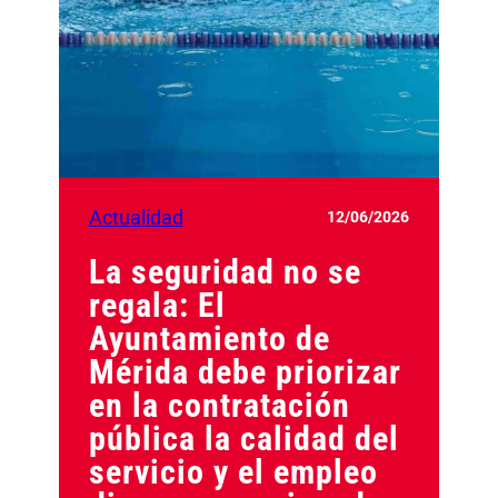
Actualidad
12/06/2026
La seguridad no se
regala: El
Ayuntamiento de
Mérida debe priorizar
en la contratación
pública la calidad del
servicio y el empleo