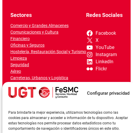
Sectores
Redes Sociales
Comercio y Grandes Almacenes
Comunicaciones y Cultura
Facebook
Financiero
X
Oficinas y Seguros
YouTube
Hostelería, Restauración Social y Turismo
Instagram
Limpieza
LinkedIn
Seguridad
Flickr
Aéreo
Carreteras, Urbanos y Logística
Ferroviario
Marítimo-Portuario
Configurar privacidad
Para brindarte la mejor experiencia, utilizamos tecnologías como las
cookies para almacenar y acceder a información de tu dispositivo. Aceptar
estas tecnologías nos permite procesar datos estadísticos como tu
comportamiento de navegación o identificadores únicos en este sitio.