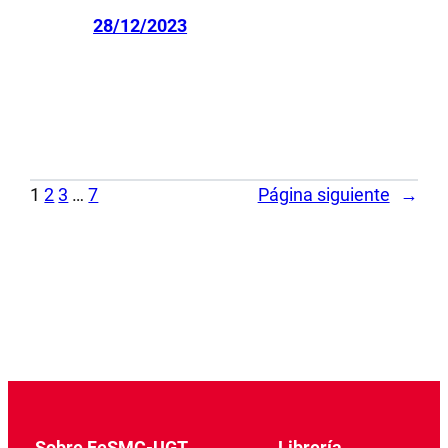
28/12/2023
1
2
3
…
7
Página siguiente
→
Sobre FeSMC-UGT
Librería