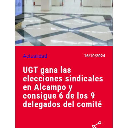
Actualidad
16/10/2024
UGT gana las
elecciones sindicales
en Alcampo y
consigue 6 de los 9
delegados del comité