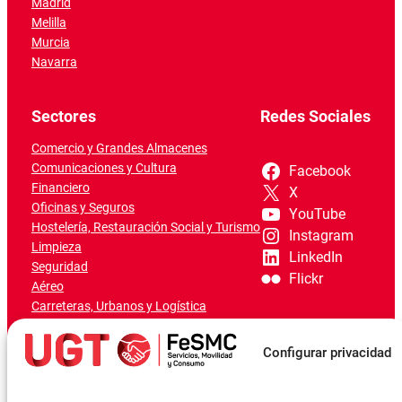
Madrid
Melilla
Murcia
Navarra
Sectores
Redes Sociales
Comercio y Grandes Almacenes
Comunicaciones y Cultura
Facebook
Financiero
X
Oficinas y Seguros
YouTube
Hostelería, Restauración Social y Turismo
Instagram
Limpieza
LinkedIn
Seguridad
Flickr
Aéreo
Carreteras, Urbanos y Logística
Ferroviario
Marítimo-Portuario
Configurar privacidad