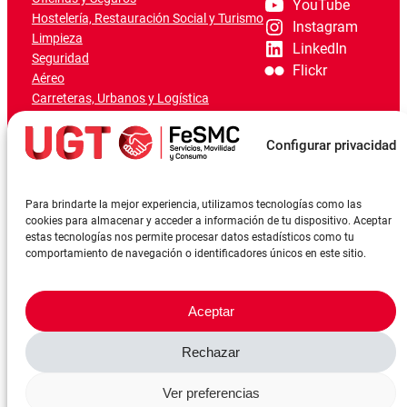
YouTube
Hostelería, Restauración Social y Turismo
Instagram
Limpieza
LinkedIn
Seguridad
Flickr
Aéreo
Carreteras, Urbanos y Logística
Ferroviario
Marítimo-Portuario
Configurar privacidad
Para brindarte la mejor experiencia, utilizamos tecnologías como las
cookies para almacenar y acceder a información de tu dispositivo. Aceptar
estas tecnologías nos permite procesar datos estadísticos como tu
comportamiento de navegación o identificadores únicos en este sitio.
Aceptar
Rechazar
©FeSMCUGT 2024
Canal denuncia
Aviso Legal
Política de privacidad
Ver preferencias