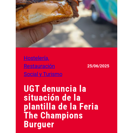
Hostelería,
Restauración
25/06/2025
Social y Turismo
UGT denuncia la
situación de la
plantilla de la Feria
The Champions
Burguer