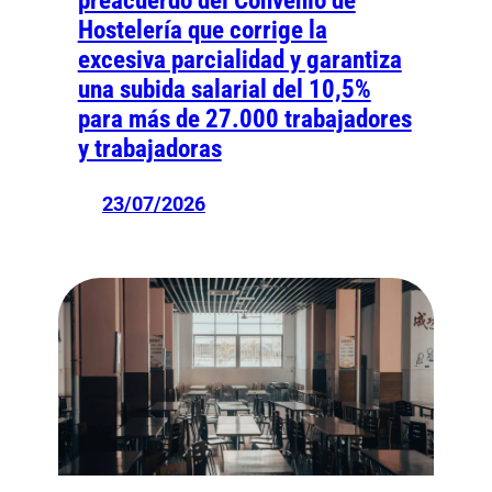
preacuerdo del Convenio de
Hostelería que corrige la
excesiva parcialidad y garantiza
una subida salarial del 10,5%
para más de 27.000 trabajadores
y trabajadoras
23/07/2026