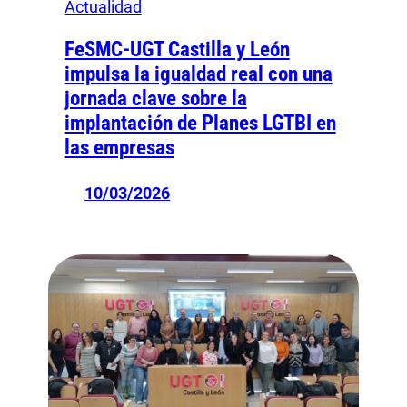
Actualidad
FeSMC-UGT Castilla y León
impulsa la igualdad real con una
jornada clave sobre la
implantación de Planes LGTBI en
las empresas
10/03/2026