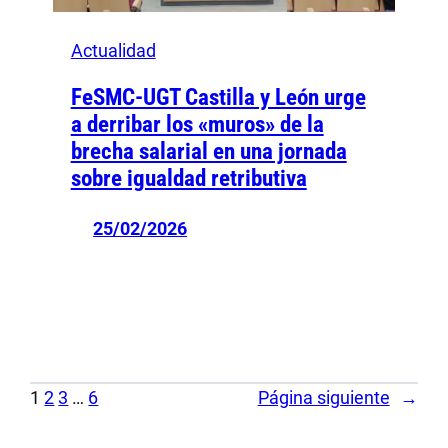
Actualidad
FeSMC-UGT Castilla y León urge
a derribar los «muros» de la
brecha salarial en una jornada
sobre igualdad retributiva
25/02/2026
1
2
3
…
6
Página siguiente
→