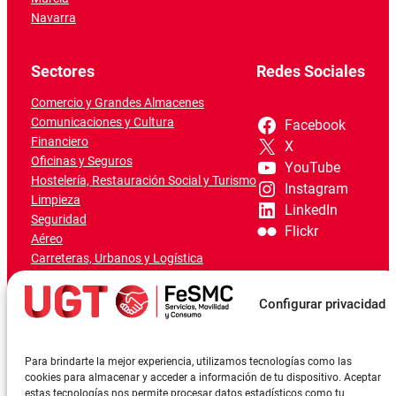
Navarra
Sectores
Redes Sociales
Comercio y Grandes Almacenes
Comunicaciones y Cultura
Facebook
Financiero
X
Oficinas y Seguros
YouTube
Hostelería, Restauración Social y Turismo
Instagram
Limpieza
LinkedIn
Seguridad
Flickr
Aéreo
Carreteras, Urbanos y Logística
Ferroviario
Marítimo-Portuario
Configurar privacidad
Para brindarte la mejor experiencia, utilizamos tecnologías como las
cookies para almacenar y acceder a información de tu dispositivo. Aceptar
estas tecnologías nos permite procesar datos estadísticos como tu