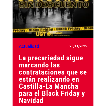
Actualidad
25/11/2025
La precariedad sigue
marcando las
contrataciones que se
están realizando en
Castilla-La Mancha
para el Black Friday y
Navidad