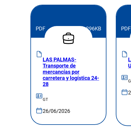
PDF
296KB
PDF
LAS PALMAS-
L
Transporte de
U
mercancías por
carretera y logística 24-
G
28
2
GT
26/06/2026