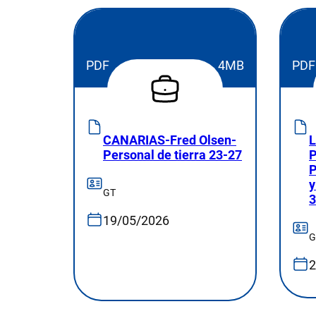
PDF
4MB
PDF
CANARIAS-Fred Olsen-
L
Personal de tierra 23-27
P
P
y
GT
3
19/05/2026
G
2