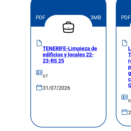
PDF
3MB
PDF
TENERIFE-Limpieza de
edificios y locales 22-
T
23-RS 25
r
p
g
GT
c
G
31/07/2026
G
2