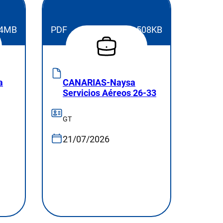
4MB
PDF
508KB
a
CANARIAS-Naysa
Servicios Aéreos 26-33
GT
21/07/2026