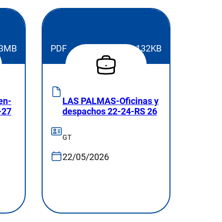
3MB
PDF
132KB
en-
LAS PALMAS-Oficinas y
-27
despachos 22-24-RS 26
GT
22/05/2026