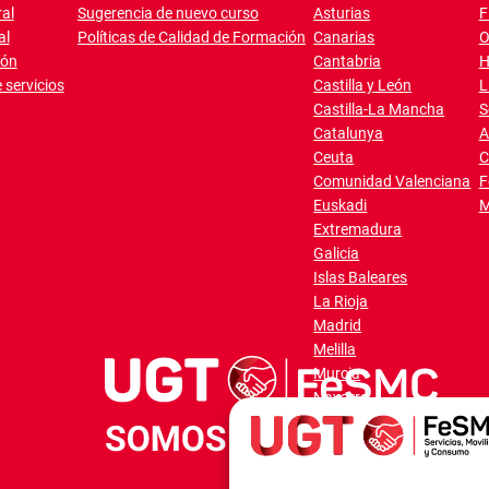
al
Sugerencia de nuevo curso
Asturias
F
al
Políticas de Calidad de Formación
Canarias
O
ión
Cantabria
H
 servicios
Castilla y León
L
Castilla-La Mancha
S
Catalunya
A
Ceuta
C
Comunidad Valenciana
F
Euskadi
M
Extremadura
Galicia
Islas Baleares
La Rioja
Madrid
Melilla
Murcia
Navarra