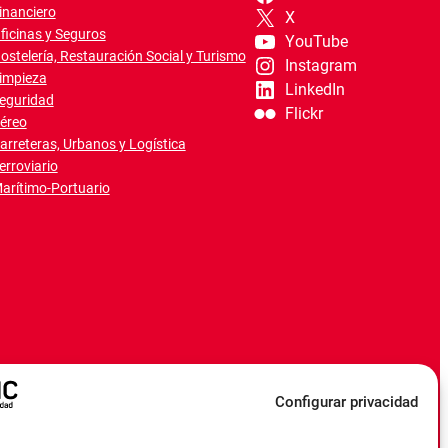
inanciero
X
ficinas y Seguros
YouTube
ostelería, Restauración Social y Turismo
Instagram
impieza
LinkedIn
eguridad
Flickr
éreo
arreteras, Urbanos y Logística
erroviario
arítimo-Portuario
Configurar privacidad