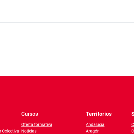
Cursos
Territorios
S
Oferta formativa
Andalucía
C
 Colectiva
Noticias
Aragón
C