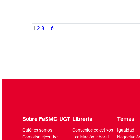
1
2
3
…
6
Sobre FeSMC-UGT
Librería
Temas
Quiénes somos
Convenios colectivos
Igualdad
Comisión ejecutiva
Legislación laboral
Negociación