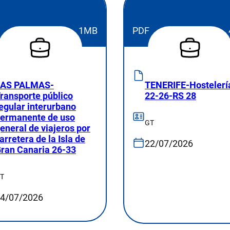
1MB
PDF
LAS PALMAS-
TENERIFE-Hostelerí
ransporte público
22-26-RS 28
egular interurbano
ermanente de uso
GT
eneral de viajeros por
arretera de la Isla de
22/07/2026
ran Canaria 26-33
T
4/07/2026