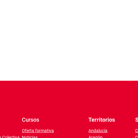
Cursos
Territorios
S
Oferta formativa
Andalucía
C
 Colectiva
Noticias
Aragón
C