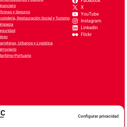
Facebook
inanciero
X
ficinas y Seguros
YouTube
ostelería, Restauración Social y Turismo
Instagram
impieza
LinkedIn
eguridad
Flickr
éreo
arreteras, Urbanos y Logística
erroviario
arítimo-Portuario
Configurar privacidad