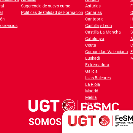
al
Sugerencia de nuevo curso
Asturias
F
al
Políticas de Calidad de Formación
Canarias
O
ión
Cantabria
H
 servicios
Castilla y León
L
Castilla-La Mancha
S
Catalunya
A
Ceuta
C
Comunidad Valenciana
F
Euskadi
M
Extremadura
Galicia
Islas Baleares
La Rioja
Madrid
Melilla
Murcia
Navarra