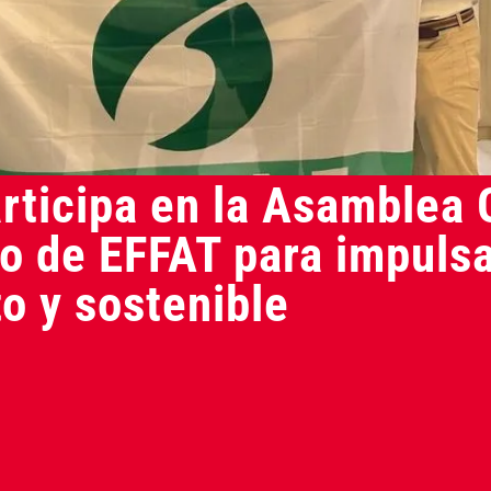
ticipa en la Asamblea G
co de EFFAT para impuls
to y sostenible