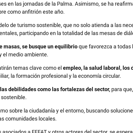
s en las jornadas de la Palma. Asimismo, se ha reafirmad
re como anfitrión este año.
lo de turismo sostenible, que no solo atienda a las n
tales, participando en la totalidad de las mesas de diálo
de masas, se busque un equilibrio
que favorezca a todas l
 y el medio ambiente.
batirán temas clave como el
empleo, la salud laboral, los 
iliar, la formación profesional y la economía circular.
 las debilidades como las fortalezas del sector,
para que,
sostenible.
ismo sobre la ciudadanía y el entorno, buscando solucion
as comunidades locales.
s asociados a EFFAT y otros actores del sector, se esper