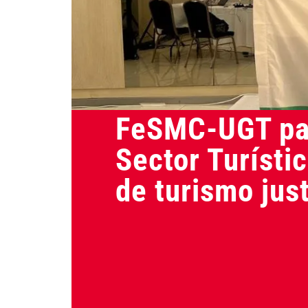
Actualidad
FeSMC-UGT par
Sector Turísti
de turismo jus