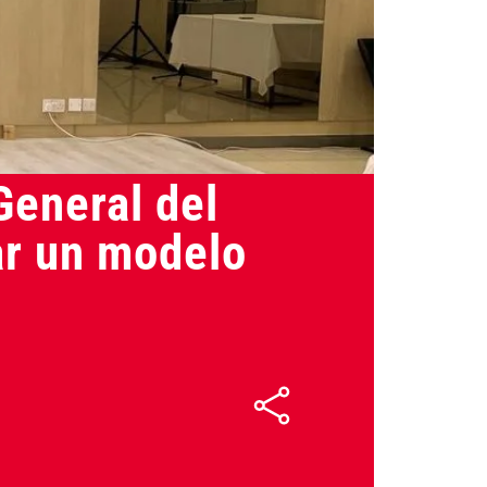
08/04/2025
eneral del
ar un modelo