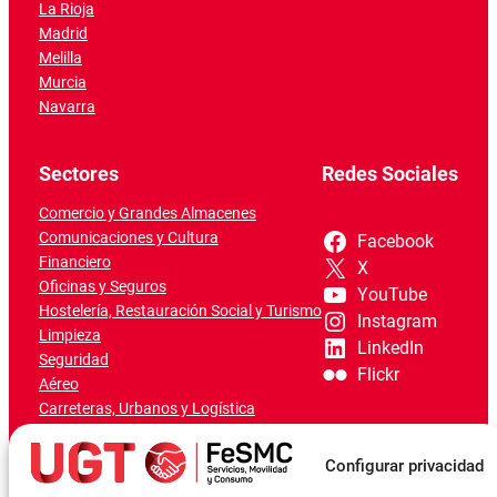
La Rioja
Madrid
Melilla
Murcia
Navarra
Sectores
Redes Sociales
Comercio y Grandes Almacenes
Comunicaciones y Cultura
Facebook
Financiero
X
Oficinas y Seguros
YouTube
Hostelería, Restauración Social y Turismo
Instagram
Limpieza
LinkedIn
Seguridad
Flickr
Aéreo
Carreteras, Urbanos y Logística
Ferroviario
Marítimo-Portuario
Configurar privacidad