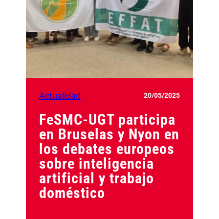
Actualidad
20/05/2025
FeSMC-UGT participa
en Bruselas y Nyon en
los debates europeos
sobre inteligencia
artificial y trabajo
doméstico