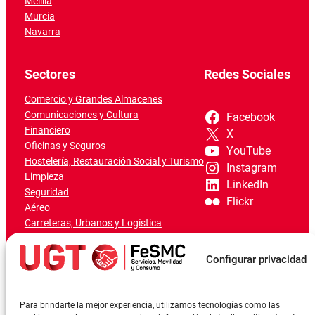
Melilla
Murcia
Navarra
Sectores
Redes Sociales
Comercio y Grandes Almacenes
Comunicaciones y Cultura
Facebook
Financiero
X
Oficinas y Seguros
YouTube
Hostelería, Restauración Social y Turismo
Instagram
Limpieza
LinkedIn
Seguridad
Flickr
Aéreo
Carreteras, Urbanos y Logística
Ferroviario
Marítimo-Portuario
Configurar privacidad
Para brindarte la mejor experiencia, utilizamos tecnologías como las