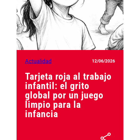
Actualidad
12/06/2026
Tarjeta roja al trabajo
infantil: el grito
global por un juego
limpio para la
infancia