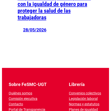
con la igualdad de género para
proteger la salud de las
trabajadoras
28/05/2026
Sobre FeSMC-UGT
Librería
Quiénes somos
Convenios colectivos
Comisión ejecutiva
Legislación laboral
Contacto
Normas y estatutos
Portal de Transparencia
Planes de igualdad