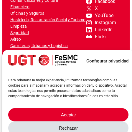
Comunicaciones y Cultura
Facebook
Financiero
X
Oficinas y Seguros
YouTube
Hostelería, Restauración Social y Turismo
Instagram
Limpieza
LinkedIn
Seguridad
Flickr
Aéreo
Carreteras, Urbanos y Logística
Ferroviario
Marítimo-Portuario
Configurar privacidad
Para brindarte la mejor experiencia, utilizamos tecnologías como las
cookies para almacenar y acceder a información de tu dispositivo. Aceptar
estas tecnologías nos permite procesar datos estadísticos como tu
comportamiento de navegación o identificadores únicos en este sitio.
Aceptar
Rechazar
©FeSMCUGT 2024
Canal denuncia
Aviso Legal
Política de privacidad