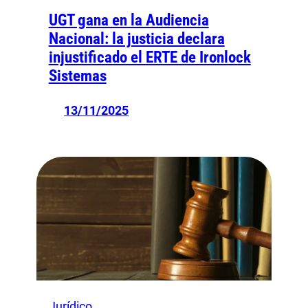
UGT gana en la Audiencia
Nacional: la justicia declara
injustificado el ERTE de Ironlock
Sistemas
13/11/2025
Jurídico