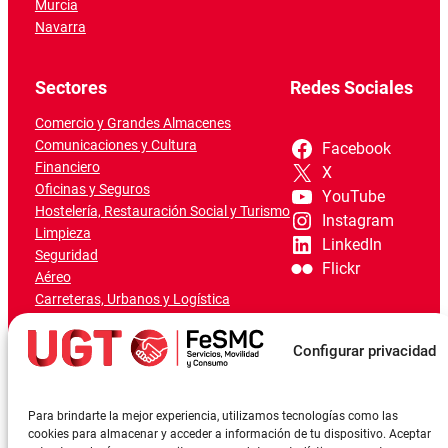
Murcia
Navarra
Sectores
Redes Sociales
Comercio y Grandes Almacenes
Comunicaciones y Cultura
Facebook
Financiero
X
Oficinas y Seguros
YouTube
Hostelería, Restauración Social y Turismo
Instagram
Limpieza
LinkedIn
Seguridad
Flickr
Aéreo
Carreteras, Urbanos y Logística
Ferroviario
Marítimo-Portuario
Configurar privacidad
Para brindarte la mejor experiencia, utilizamos tecnologías como las
cookies para almacenar y acceder a información de tu dispositivo. Aceptar