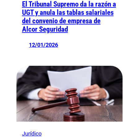
El Tribunal Supremo da la razón a
UGT y anula las tablas salariales
del convenio de empresa de
Alcor Seguridad
12/01/2026
Jurídico