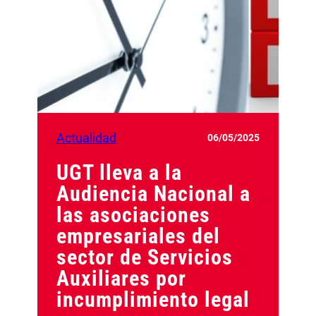
Actualidad
06/05/2025
UGT lleva a la
Audiencia Nacional a
las asociaciones
empresariales del
sector de Servicios
Auxiliares por
incumplimiento legal