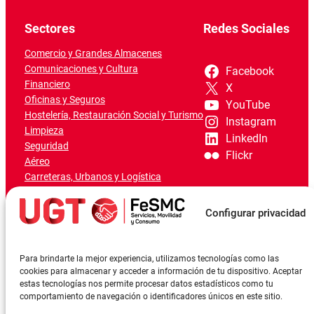
Sectores
Redes Sociales
Comercio y Grandes Almacenes
Comunicaciones y Cultura
Facebook
Financiero
X
Oficinas y Seguros
YouTube
Hostelería, Restauración Social y Turismo
Instagram
Limpieza
LinkedIn
Seguridad
Flickr
Aéreo
Carreteras, Urbanos y Logística
Ferroviario
Marítimo-Portuario
Configurar privacidad
Para brindarte la mejor experiencia, utilizamos tecnologías como las
cookies para almacenar y acceder a información de tu dispositivo. Aceptar
estas tecnologías nos permite procesar datos estadísticos como tu
comportamiento de navegación o identificadores únicos en este sitio.