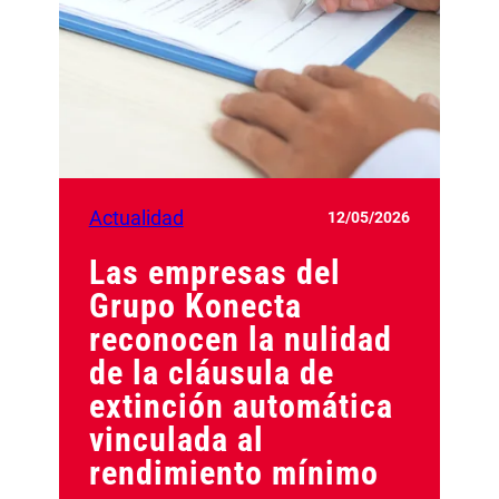
Actualidad
12/05/2026
Las empresas del
Grupo Konecta
reconocen la nulidad
de la cláusula de
extinción automática
vinculada al
rendimiento mínimo