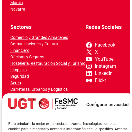
Murcia
Navarra
Sectores
Redes Sociales
Comercio y Grandes Almacenes
Comunicaciones y Cultura
Facebook
Financiero
X
Oficinas y Seguros
YouTube
Hostelería, Restauración Social y Turismo
Instagram
Limpieza
LinkedIn
Seguridad
Flickr
Aéreo
Carreteras, Urbanos y Logística
Ferroviario
Marítimo-Portuario
Configurar privacidad
Para brindarte la mejor experiencia, utilizamos tecnologías como las
cookies para almacenar y acceder a información de tu dispositivo. Aceptar