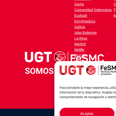
Ceuta
C
Comunidad Valenciana
F
Euskadi
M
Extremadura
Galicia
Islas Baleares
La Rioja
Madrid
Melilla
Murcia
Navarra
Para brindarte la mejor experiencia, ut
información de tu dispositivo. Aceptar 
comportamiento de navegación o identifi
Aceptar