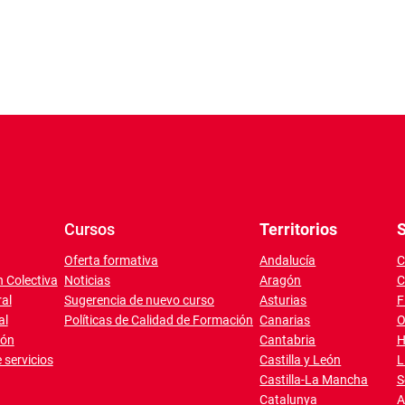
Cursos
Territorios
S
Oferta formativa
Andalucía
C
 Colectiva
Noticias
Aragón
C
al
Sugerencia de nuevo curso
Asturias
F
al
Políticas de Calidad de Formación
Canarias
O
ión
Cantabria
H
 servicios
Castilla y León
L
Castilla-La Mancha
S
Catalunya
A