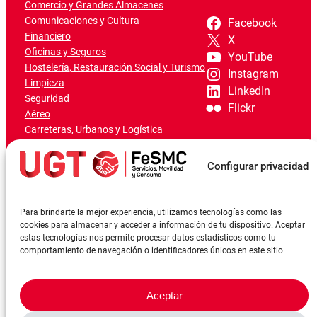
Comercio y Grandes Almacenes
Comunicaciones y Cultura
Facebook
Financiero
X
Oficinas y Seguros
YouTube
Hostelería, Restauración Social y Turismo
Instagram
Limpieza
LinkedIn
Seguridad
Flickr
Aéreo
Carreteras, Urbanos y Logística
Ferroviario
Marítimo-Portuario
Configurar privacidad
Para brindarte la mejor experiencia, utilizamos tecnologías como las
cookies para almacenar y acceder a información de tu dispositivo. Aceptar
estas tecnologías nos permite procesar datos estadísticos como tu
comportamiento de navegación o identificadores únicos en este sitio.
Aceptar