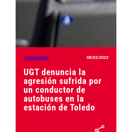
Actualidad
08/03/2023
UGT denuncia la
agresión sufrida por
un conductor de
autobuses en la
estación de Toledo