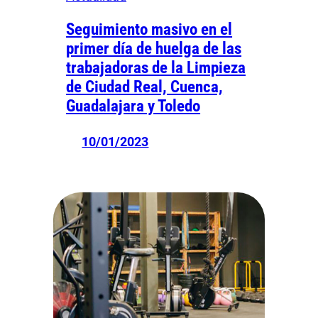
Seguimiento masivo en el
primer día de huelga de las
trabajadoras de la Limpieza
de Ciudad Real, Cuenca,
Guadalajara y Toledo
10/01/2023