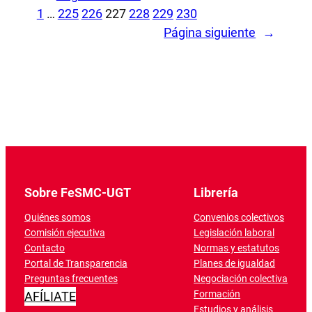
1
…
225
226
227
228
229
230
Página siguiente
→
Sobre FeSMC-UGT
Librería
Quiénes somos
Convenios colectivos
Comisión ejecutiva
Legislación laboral
Contacto
Normas y estatutos
Portal de Transparencia
Planes de igualdad
Preguntas frecuentes
Negociación colectiva
Formación
AFÍLIATE
Estudios y análisis