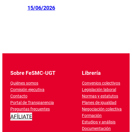
15/06/2026
Sobre FeSMC-UGT
Librería
Quiénes somos
Convenios colectivos
Comisión ejecutiva
Legislación laboral
Contacto
Normas y estatutos
Portal de Transparencia
Planes de igualdad
Preguntas frecuentes
Negociación colectiva
Formación
AFÍLIATE
Estudios y análisis
Documentación