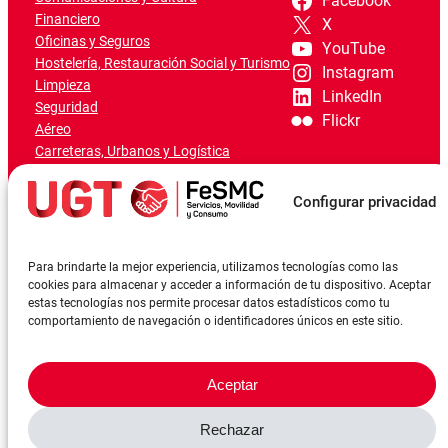
Facebook
Financiero
X
Oficinas y Seguros
YouTube
Hostelería, Restauración Social y Turismo
Instagram
Limpieza
LinkedIn
Seguridad
Flickr
Aéreo
Carreteras, Urbanos y Logística
Ferroviario
Marítimo-Portuario
Configurar privacidad
Para brindarte la mejor experiencia, utilizamos tecnologías como las
cookies para almacenar y acceder a información de tu dispositivo. Aceptar
estas tecnologías nos permite procesar datos estadísticos como tu
comportamiento de navegación o identificadores únicos en este sitio.
Aceptar
Rechazar
©FeSMCUGT 2024
Canal denuncia
Aviso Legal
Política de privacidad