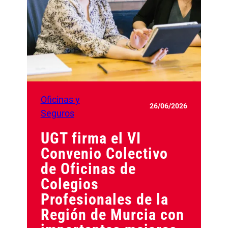
Oficinas y
26/06/2026
Seguros
UGT firma el VI
Convenio Colectivo
de Oficinas de
Colegios
Profesionales de la
Región de Murcia con