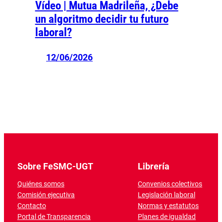
Vídeo | Mutua Madrileña, ¿Debe
un algoritmo decidir tu futuro
laboral?
12/06/2026
Sobre FeSMC-UGT
Librería
Quiénes somos
Convenios colectivos
Comisión ejecutiva
Legislación laboral
Contacto
Normas y estatutos
Portal de Transparencia
Planes de igualdad