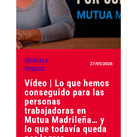
Oficinas y
27/05/2026
Seguros
Vídeo | Lo que hemos
conseguido para las
personas
trabajadoras en
Mutua Madrileña… y
lo que todavía queda