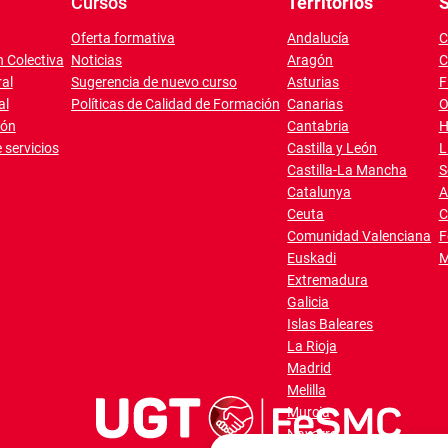
Cursos
Territorios
S
Oferta formativa
Andalucía
C
 Colectiva
Noticias
Aragón
C
al
Sugerencia de nuevo curso
Asturias
F
al
Políticas de Calidad de Formación
Canarias
O
ión
Cantabria
H
 servicios
Castilla y León
L
Castilla-La Mancha
S
Catalunya
A
Ceuta
C
Comunidad Valenciana
F
Euskadi
M
Extremadura
Galicia
Islas Baleares
La Rioja
Madrid
Melilla
Murcia
Navarra