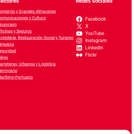
ectores
Redes Sociales
omercio y Grandes Almacenes
omunicaciones y Cultura
Facebook
inanciero
X
ficinas y Seguros
YouTube
ostelería, Restauración Social y Turismo
Instagram
impieza
LinkedIn
eguridad
Flickr
éreo
arreteras, Urbanos y Logística
erroviario
arítimo-Portuario