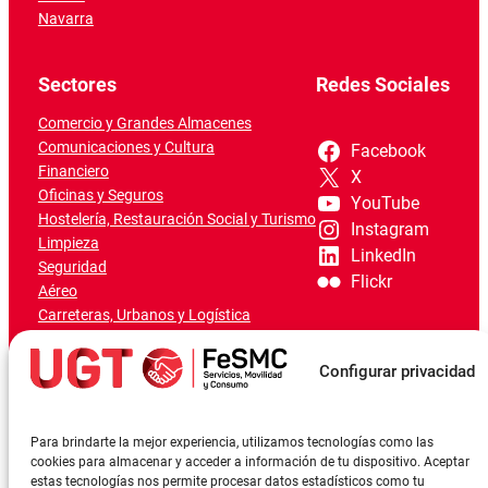
Navarra
Sectores
Redes Sociales
Comercio y Grandes Almacenes
Comunicaciones y Cultura
Facebook
Financiero
X
Oficinas y Seguros
YouTube
Hostelería, Restauración Social y Turismo
Instagram
Limpieza
LinkedIn
Seguridad
Flickr
Aéreo
Carreteras, Urbanos y Logística
Ferroviario
Marítimo-Portuario
Configurar privacidad
Para brindarte la mejor experiencia, utilizamos tecnologías como las
cookies para almacenar y acceder a información de tu dispositivo. Aceptar
estas tecnologías nos permite procesar datos estadísticos como tu