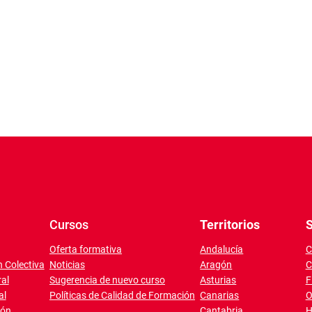
Cursos
Territorios
S
Oferta formativa
Andalucía
C
 Colectiva
Noticias
Aragón
C
al
Sugerencia de nuevo curso
Asturias
F
al
Políticas de Calidad de Formación
Canarias
O
ión
Cantabria
H