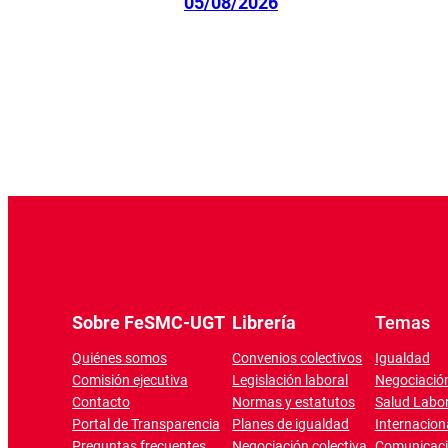
05/08/2026
Sobre FeSMC-UGT
Librería
Temas
Quiénes somos
Convenios colectivos
Igualdad
Comisión ejecutiva
Legislación laboral
Negociación
Contacto
Normas y estatutos
Salud Labor
Portal de Transparencia
Planes de igualdad
Internacion
Preguntas frecuentes
Negociación colectiva
Comunicac