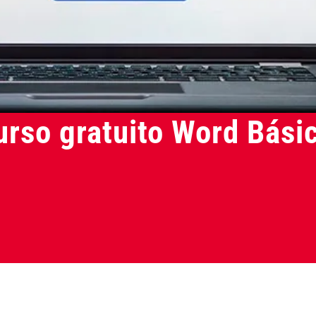
urso gratuito Word Bási