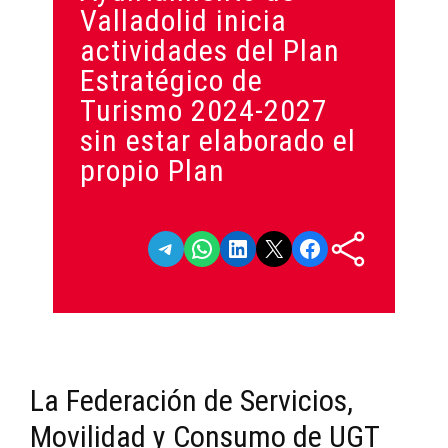
Valladolid inicia
actividades del Plan
Estratégico de
Turismo 2024-2027
sin estar elaborado el
propio Plan
Compartir en Telegram
Compartir en WhatsApp
Compartir en LinkedIn
Compartir en X
Compartir en Facebook
La Federación de Servicios,
Movilidad y Consumo de UGT