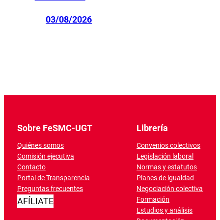
03/08/2026
Sobre FeSMC-UGT
Librería
Quiénes somos
Convenios colectivos
Comisión ejecutiva
Legislación laboral
Contacto
Normas y estatutos
Portal de Transparencia
Planes de igualdad
Preguntas frecuentes
Negociación colectiva
Formación
AFÍLIATE
Estudios y análisis