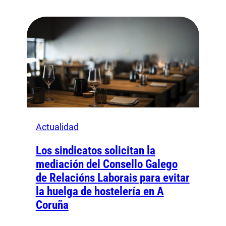
Actualidad
Los sindicatos solicitan la
mediación del Consello Galego
de Relacións Laborais para evitar
la huelga de hostelería en A
Coruña