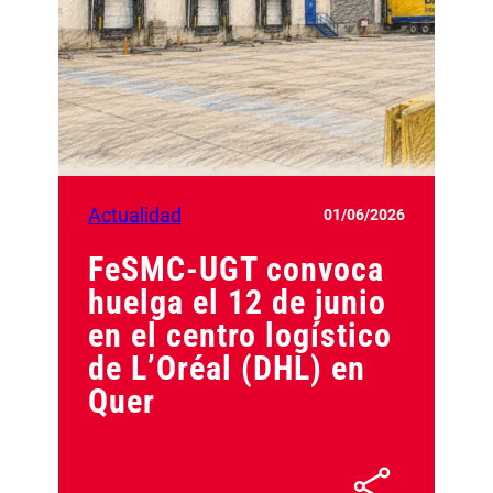
Actualidad
01/06/2026
FeSMC-UGT convoca
huelga el 12 de junio
en el centro logístico
de L’Oréal (DHL) en
Quer