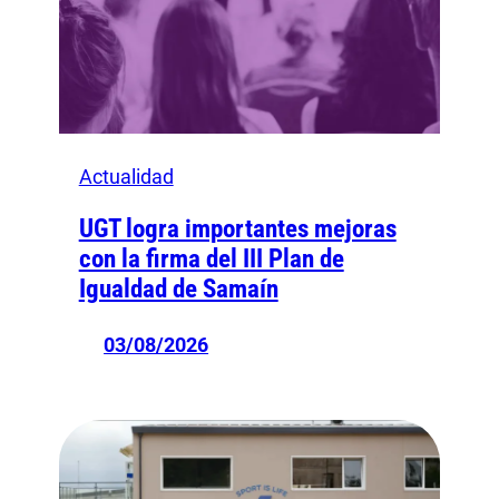
Actualidad
UGT logra importantes mejoras
con la firma del III Plan de
Igualdad de Samaín
03/08/2026