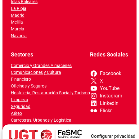
Islas Baleares
La Rioja
Madrid
Melilla
Murcia
Navarra
Sectores
Redes Sociales
Comercio y Grandes Almacenes
Comunicaciones y Cultura
Facebook
Financiero
X
Oficinas y Seguros
YouTube
Hostelería, Restauración Social y Turismo
Instagram
Limpieza
LinkedIn
Seguridad
Flickr
Aéreo
Carreteras, Urbanos y Logística
Ferroviario
Marítimo-Portuario
Configurar privacidad