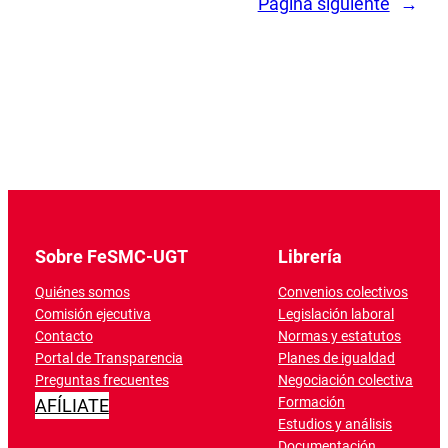
Página siguiente
→
Sobre FeSMC-UGT
Librería
Quiénes somos
Convenios colectivos
Comisión ejecutiva
Legislación laboral
Contacto
Normas y estatutos
Portal de Transparencia
Planes de igualdad
Preguntas frecuentes
Negociación colectiva
Formación
AFÍLIATE
Estudios y análisis
Documentación