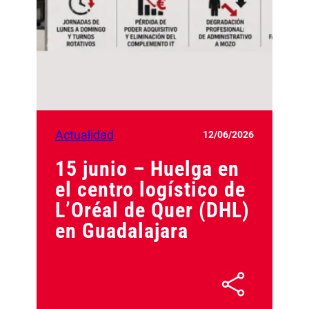
Actualidad
12/06/2026
15 junio – Huelga en
el centro logístico de
L’Oréal de Quer (DHL)
en Guadalajara