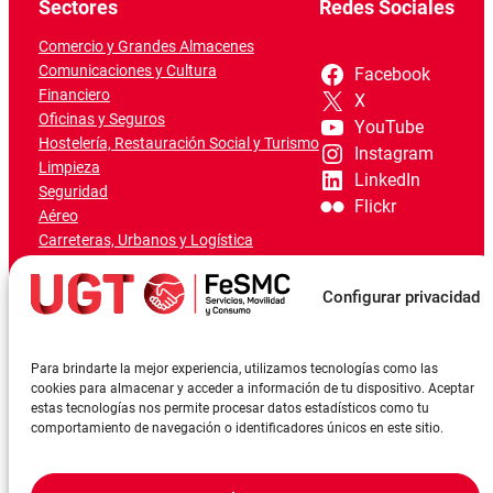
Sectores
Redes Sociales
Comercio y Grandes Almacenes
Comunicaciones y Cultura
Facebook
Financiero
X
Oficinas y Seguros
YouTube
Hostelería, Restauración Social y Turismo
Instagram
Limpieza
LinkedIn
Seguridad
Flickr
Aéreo
Carreteras, Urbanos y Logística
Ferroviario
Marítimo-Portuario
Configurar privacidad
Para brindarte la mejor experiencia, utilizamos tecnologías como las
cookies para almacenar y acceder a información de tu dispositivo. Aceptar
estas tecnologías nos permite procesar datos estadísticos como tu
comportamiento de navegación o identificadores únicos en este sitio.