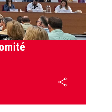
31/05/2024
omité