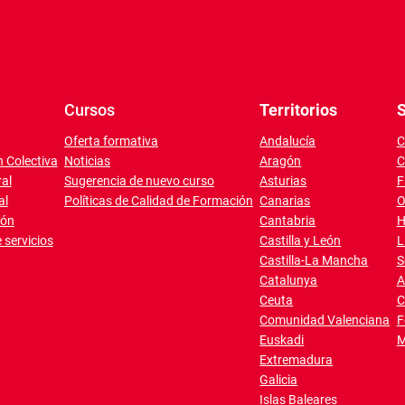
Cursos
Territorios
S
Oferta formativa
Andalucía
C
 Colectiva
Noticias
Aragón
C
al
Sugerencia de nuevo curso
Asturias
F
al
Políticas de Calidad de Formación
Canarias
O
ión
Cantabria
H
 servicios
Castilla y León
L
Castilla-La Mancha
S
Catalunya
A
Ceuta
C
Comunidad Valenciana
F
Euskadi
M
Extremadura
Galicia
Islas Baleares