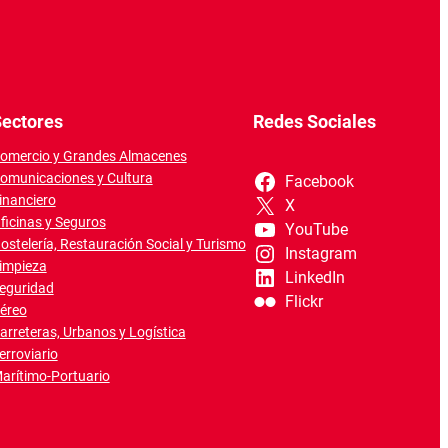
ectores
Redes Sociales
omercio y Grandes Almacenes
omunicaciones y Cultura
Facebook
inanciero
X
ficinas y Seguros
YouTube
ostelería, Restauración Social y Turismo
Instagram
impieza
LinkedIn
eguridad
Flickr
éreo
arreteras, Urbanos y Logística
erroviario
arítimo-Portuario