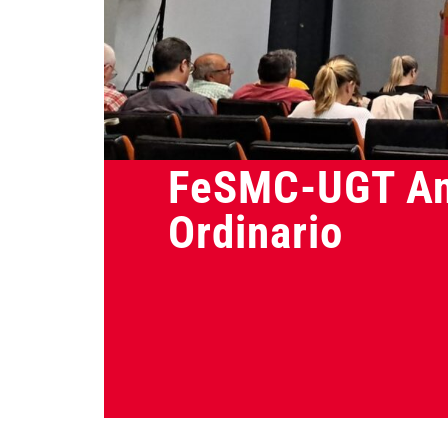
Actualidad
FeSMC-UGT And
Ordinario