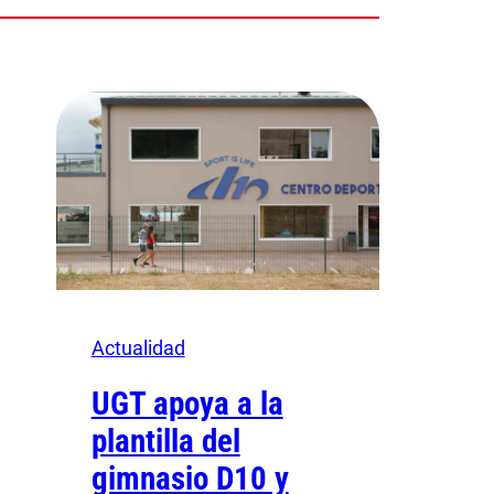
Actualidad
UGT apoya a la
plantilla del
gimnasio D10 y