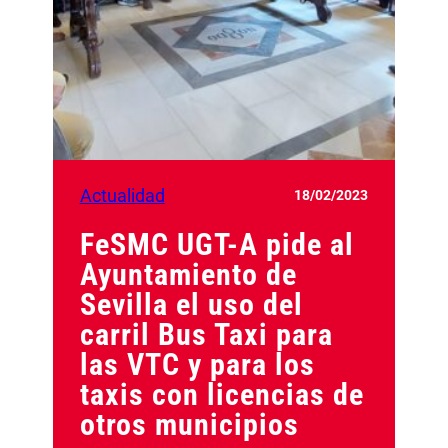
Actualidad
18/02/2023
FeSMC UGT-A pide al
Ayuntamiento de
Sevilla el uso del
carril Bus Taxi para
las VTC y para los
taxis con licencias de
otros municipios