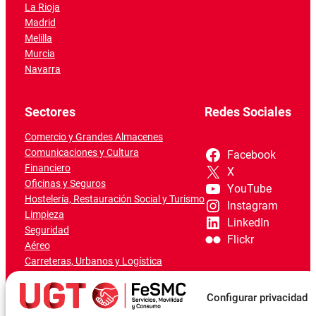
La Rioja
Madrid
Melilla
Murcia
Navarra
Sectores
Redes Sociales
Comercio y Grandes Almacenes
Comunicaciones y Cultura
Facebook
Financiero
X
Oficinas y Seguros
YouTube
Hostelería, Restauración Social y Turismo
Instagram
Limpieza
LinkedIn
Seguridad
Flickr
Aéreo
Carreteras, Urbanos y Logística
Ferroviario
Marítimo-Portuario
Configurar privacidad