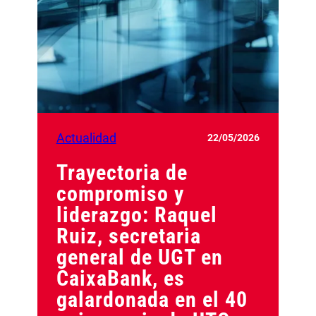
Actualidad
22/05/2026
Trayectoria de
compromiso y
liderazgo: Raquel
Ruiz, secretaria
general de UGT en
CaixaBank, es
galardonada en el 40