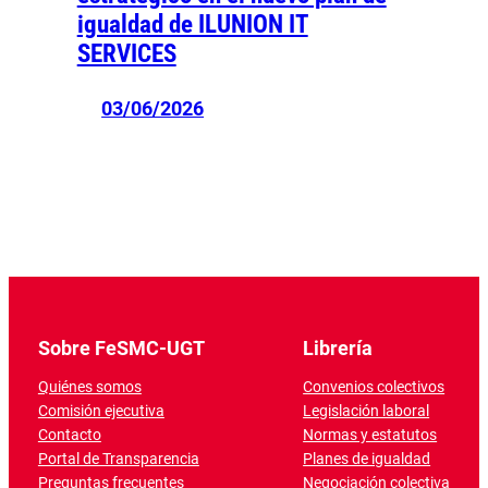
igualdad de ILUNION IT
SERVICES
03/06/2026
Sobre FeSMC-UGT
Librería
Quiénes somos
Convenios colectivos
Comisión ejecutiva
Legislación laboral
Contacto
Normas y estatutos
Portal de Transparencia
Planes de igualdad
Preguntas frecuentes
Negociación colectiva