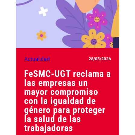
Actualidad
28/05/2026
FeSMC-UGT reclama a
las empresas un
mayor compromiso
con la igualdad de
género para proteger
la salud de las
trabajadoras