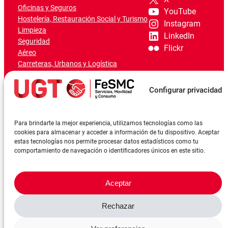
Oficinas y Seguros
YouTube
Hostelería, Restauración Social y Turismo
Instagram
Limpieza
LinkedIn
Seguridad
Flickr
Aéreo
Carreteras, Urbanos y Logística
Ferroviario
Marítimo-Portuario
Configurar privacidad
Para brindarte la mejor experiencia, utilizamos tecnologías como las
cookies para almacenar y acceder a información de tu dispositivo. Aceptar
estas tecnologías nos permite procesar datos estadísticos como tu
comportamiento de navegación o identificadores únicos en este sitio.
Aceptar
Rechazar
©FeSMCUGT 2024
Canal denuncia
Aviso Legal
Política de privacidad