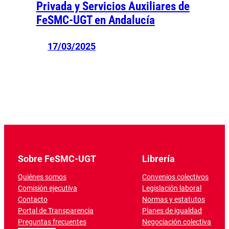
Privada y Servicios Auxiliares de
FeSMC-UGT en Andalucía
17/03/2025
Sobre FeSMC-UGT
Librería
Quiénes somos
Convenios colectivos
Comisión ejecutiva
Legislación laboral
Contacto
Normas y estatutos
Portal de Transparencia
Planes de igualdad
Preguntas frecuentes
Negociación colectiva