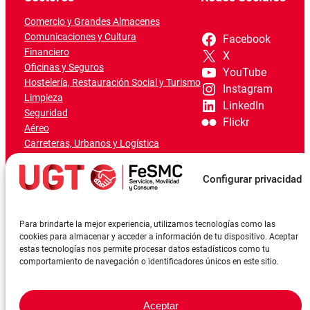
Comercio y Grandes Almacenes
Comunicaciones y Cultura
Facebook
Financiero
X
Oficinas y Seguros
YouTube
Hostelería, Restauración Social y Turismo
Instagram
Limpieza
LinkedIn
Seguridad
Flickr
Aéreo
Carreteras, Urbanos y Logística
Ferroviario
Marítimo-Portuario
Configurar privacidad
Para brindarte la mejor experiencia, utilizamos tecnologías como las
cookies para almacenar y acceder a información de tu dispositivo. Aceptar
estas tecnologías nos permite procesar datos estadísticos como tu
comportamiento de navegación o identificadores únicos en este sitio.
Aceptar