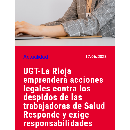
Actualidad
17/06/2023
UGT-La Rioja
emprenderá acciones
legales contra los
despidos de las
trabajadoras de Salud
Responde y exige
responsabilidades