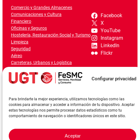
Comercio y Grandes Almacenes
Comunicaciones y Cultura
Facebook
Financiero
X
Oficinas y Seguros
YouTube
Hostelería, Restauración Social y Turismo
Instagram
Limpieza
LinkedIn
Seguridad
Flickr
Aéreo
Carreteras, Urbanos y Logística
Ferroviario
Marítimo-Portuario
Configurar privacidad
Para brindarte la mejor experiencia, utilizamos tecnologías como las
cookies para almacenar y acceder a información de tu dispositivo. Aceptar
estas tecnologías nos permite procesar datos estadísticos como tu
comportamiento de navegación o identificadores únicos en este sitio.
Aceptar