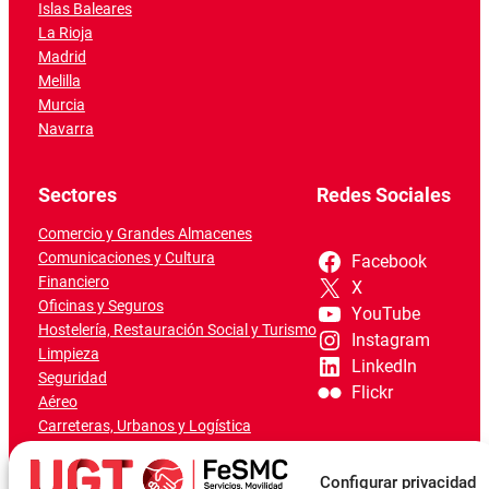
Islas Baleares
La Rioja
Madrid
Melilla
Murcia
Navarra
Sectores
Redes Sociales
Comercio y Grandes Almacenes
Comunicaciones y Cultura
Facebook
Financiero
X
Oficinas y Seguros
YouTube
Hostelería, Restauración Social y Turismo
Instagram
Limpieza
LinkedIn
Seguridad
Flickr
Aéreo
Carreteras, Urbanos y Logística
Ferroviario
Marítimo-Portuario
Configurar privacidad