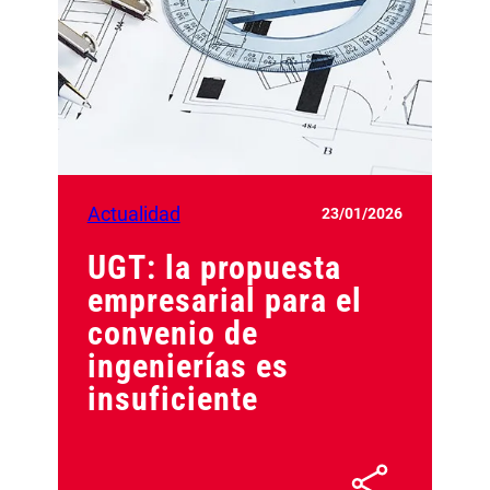
Actualidad
23/01/2026
UGT: la propuesta
empresarial para el
convenio de
ingenierías es
insuficiente