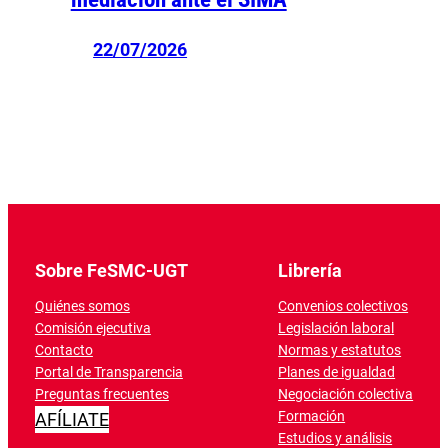
22/07/2026
Sobre FeSMC-UGT
Librería
Quiénes somos
Convenios colectivos
Comisión ejecutiva
Legislación laboral
Contacto
Normas y estatutos
Portal de Transparencia
Planes de igualdad
Preguntas frecuentes
Negociación colectiva
Formación
AFÍLIATE
Estudios y análisis