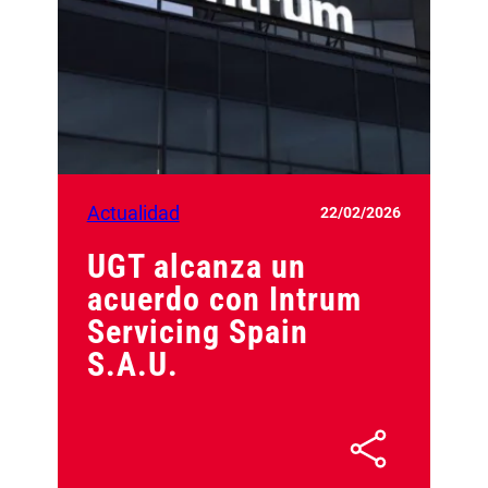
Actualidad
22/02/2026
UGT alcanza un
acuerdo con Intrum
Servicing Spain
S.A.U.