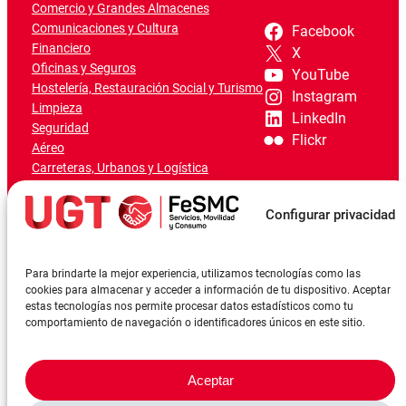
Comercio y Grandes Almacenes
Comunicaciones y Cultura
Facebook
Financiero
X
Oficinas y Seguros
YouTube
Hostelería, Restauración Social y Turismo
Instagram
Limpieza
LinkedIn
Seguridad
Flickr
Aéreo
Carreteras, Urbanos y Logística
Ferroviario
Marítimo-Portuario
Configurar privacidad
Para brindarte la mejor experiencia, utilizamos tecnologías como las
cookies para almacenar y acceder a información de tu dispositivo. Aceptar
estas tecnologías nos permite procesar datos estadísticos como tu
comportamiento de navegación o identificadores únicos en este sitio.
Aceptar